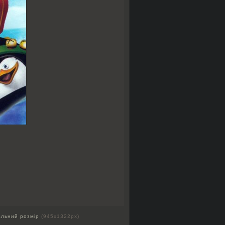
альний розмір
(945x1322px)