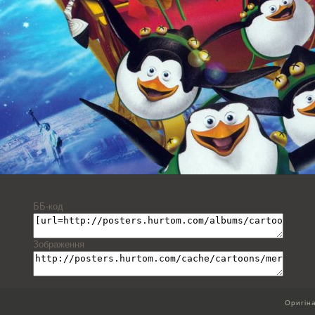
ББ-код
Зображення
Оригін