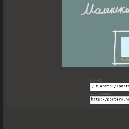
ББ-код
Зображення