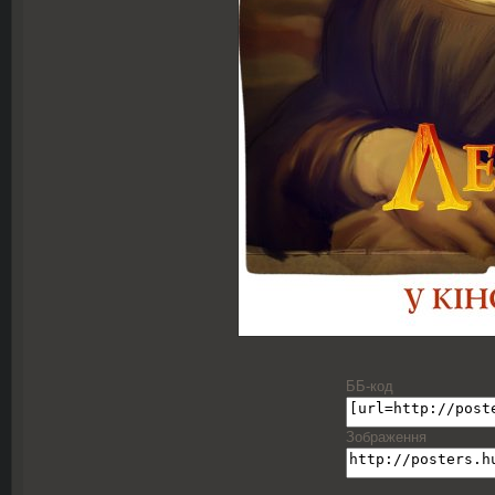
ББ-код
Зображення