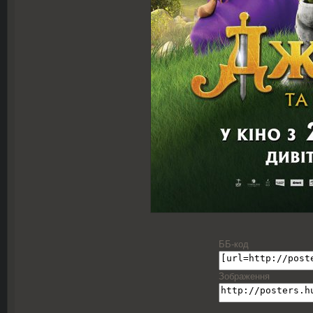
ББ-код
Зображення