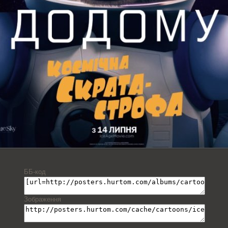
ББ-код
Зображення