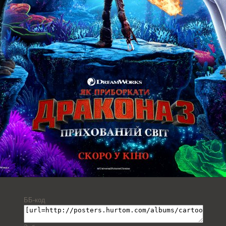
ББ-код