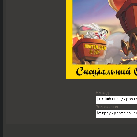
ББ-код
Зображення