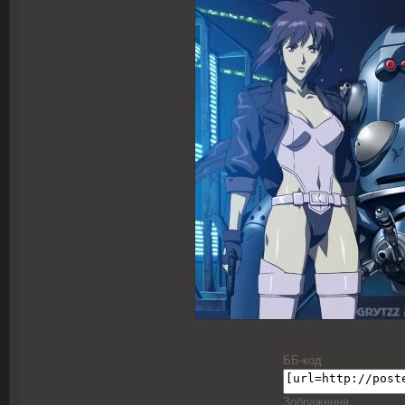
ББ-код
Зображення