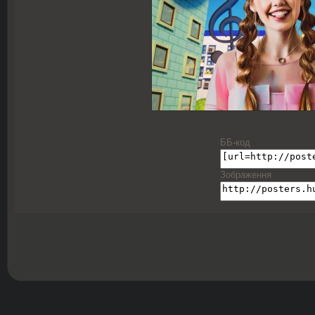
ББ-код
Зображення