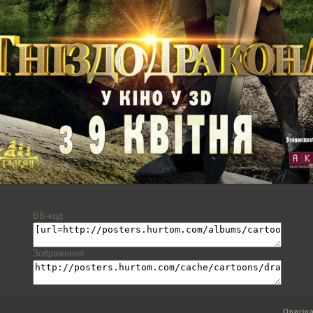
ББ-код
Зображення
Оригін