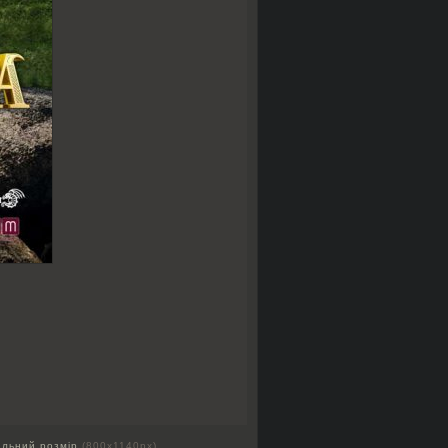
альний розмір
(800x1140px)