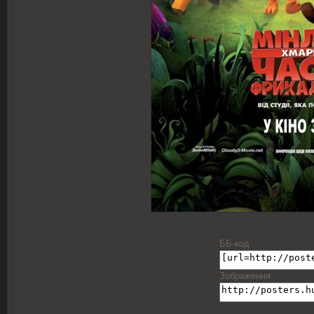
ББ-код
Зображення