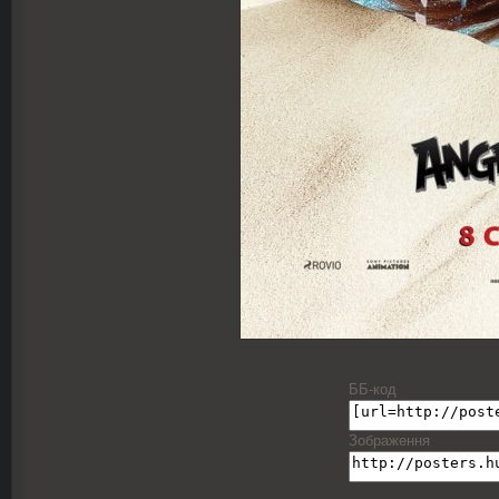
ББ-код
Зображення