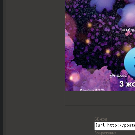
ББ-код
Зображення