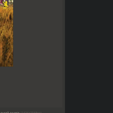
альний розмір
(1434x2048px)