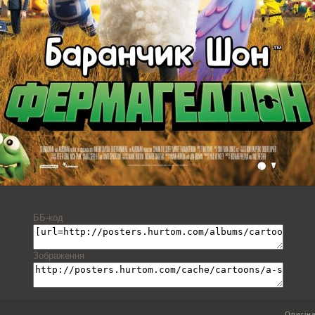
ББ-код
Зображення
Оригін