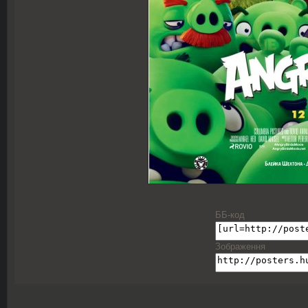
ББ-код
Зображення