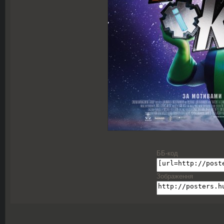
ББ-код
Зображення