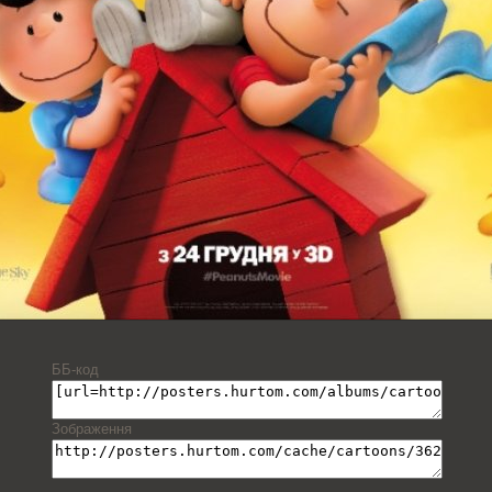
ББ-код
Зображення