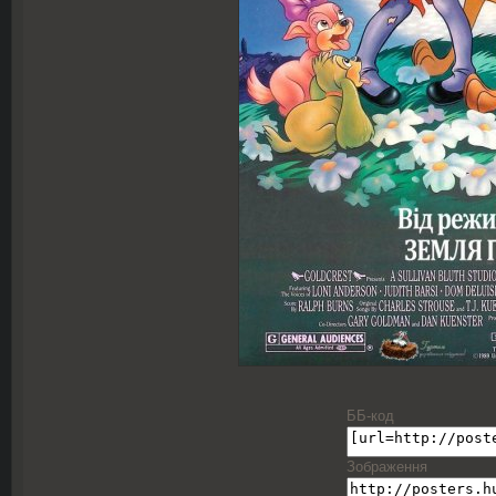
ББ-код
Зображення