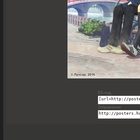
ББ-код
Зображення