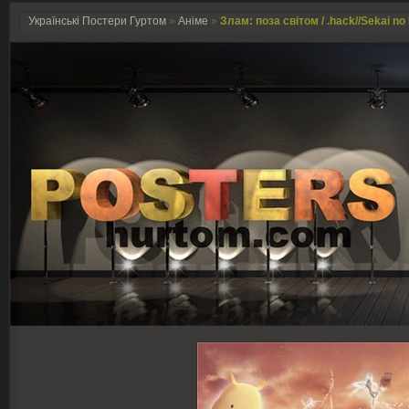
Українські Постери Гуртом
»
Аніме
»
Злам: поза світом / .hack//Sekai no