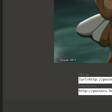
ББ-код
Зображення