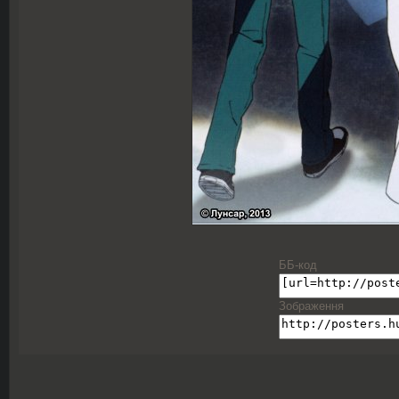
ББ-код
Зображення