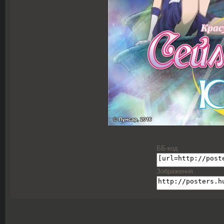
ББ-код
Зображення