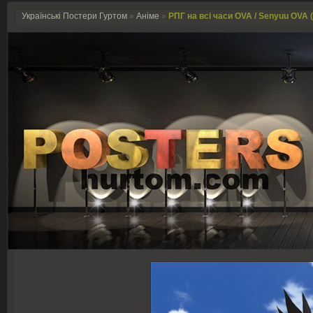
Українські Постери Гуртом
»
Аніме
»
РПГ на всі часи OVA / Senyuu OVA 