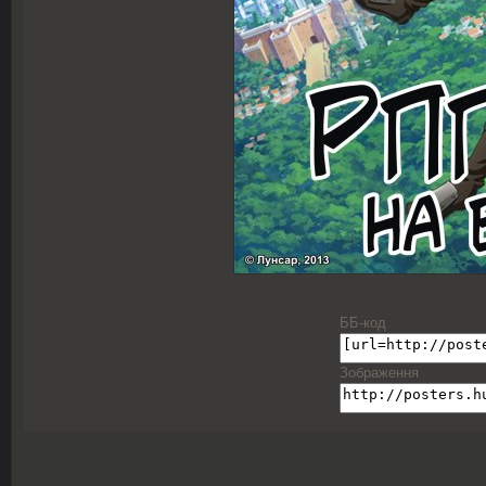
ББ-код
Зображення