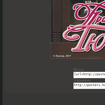
ББ-код
Зображення