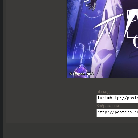
ББ-код
Зображення