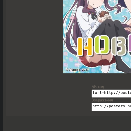
ББ-код
Зображення