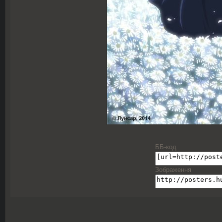
ББ-код
Зображення