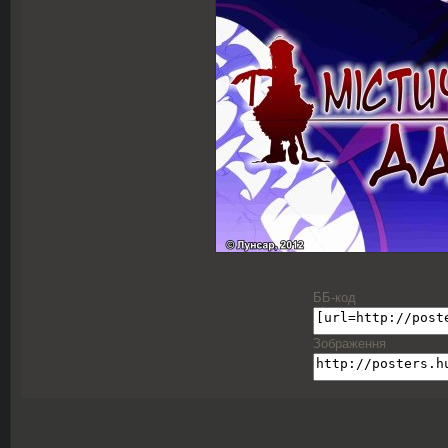
ББ-код
Зображення