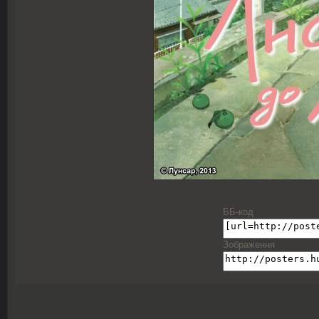
ББ-код
Зображення