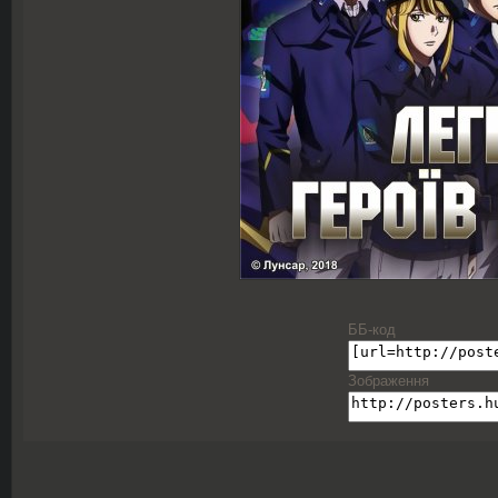
ББ-код
Зображення