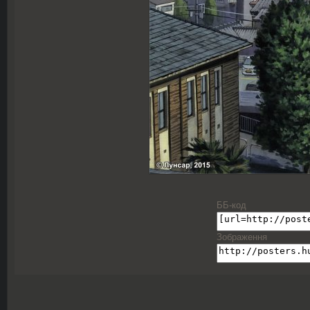
ББ-код
Зображення