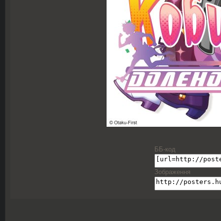
ББ-код
Зображення