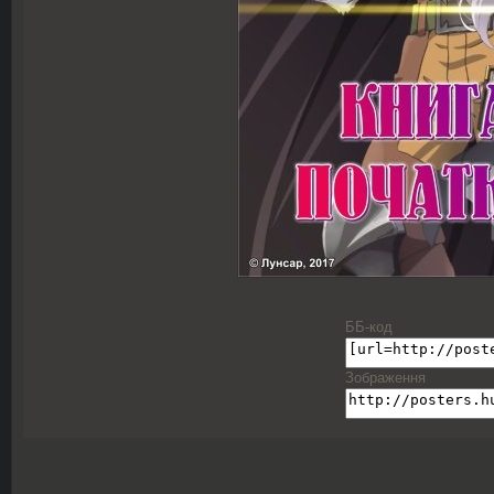
ББ-код
Зображення