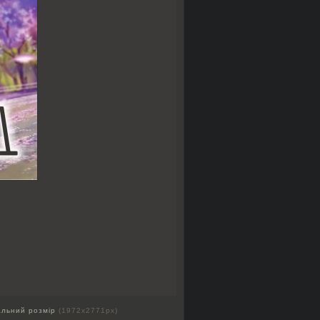
альний розмір
(1972x2771px)