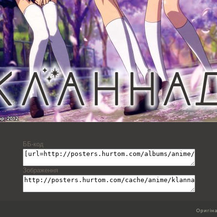
ББ-код
Зображення
Оригін