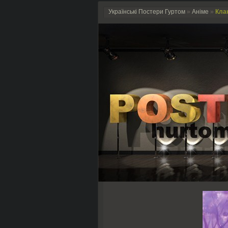
Українські Постери Гуртом
»
Аніме
»
Клан