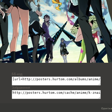
ББ-код
Зображення
Оригін