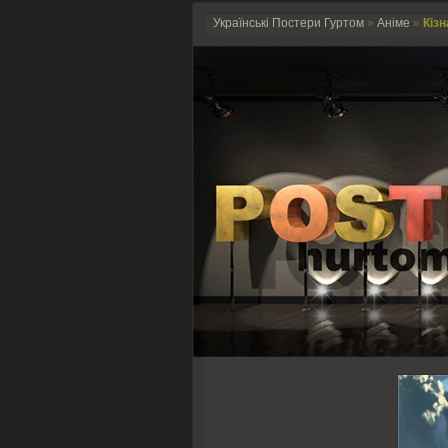
Українські Постери Гуртом
»
Аніме
»
Кізн