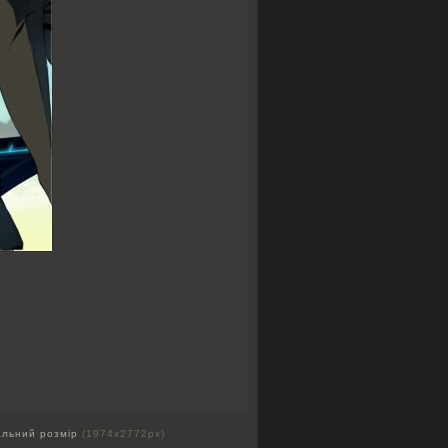
альний розмір
(1974x2772px)