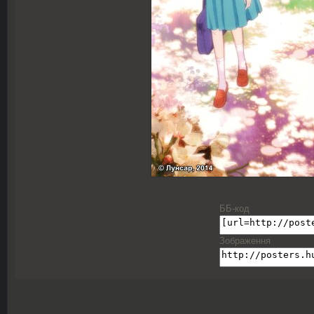
ББ-код
Зображення