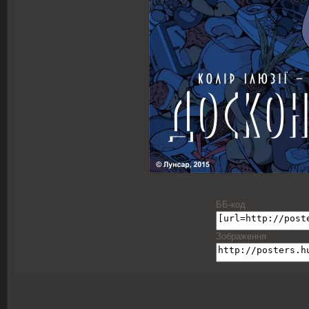
ББ-код
Зображення