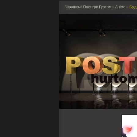
Українські Постери Гуртом
»
Аніме
»
Будн