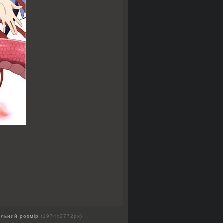
альний розмір
(1974x2772px)