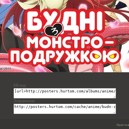
ББ-код
Зображення
Оригін