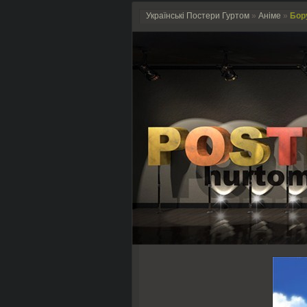
Українські Постери Гуртом
»
Аніме
»
Бору