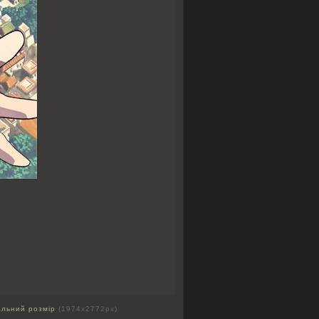
альний розмір
(1974x2772px)