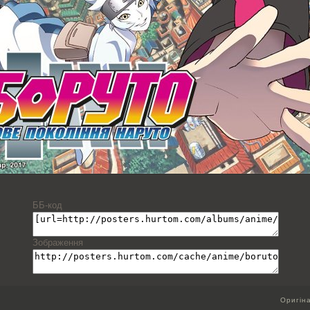
ББ-код
Зображення
Оригін