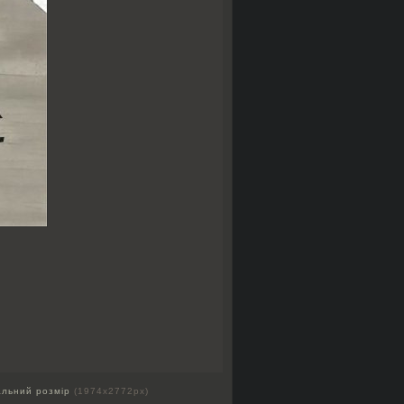
альний розмір
(1974x2772px)