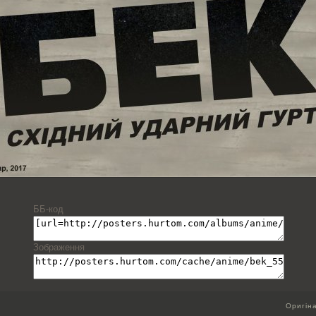
ББ-код
Зображення
Оригін