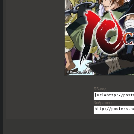
ББ-код
Зображення